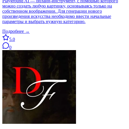
Playground AI — онлайн-инструмент, с помощью которого
можно создать любую картинку, основываясь только на
собственном воображении. Для генерации нового
произведения искусства необходимо ввести начальные
параметры и выбрать нужную категорию.
Подробнее →
5.0
0