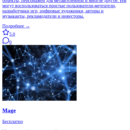
объекты, персонажей для метавселенной и многое другое. Им
могут воспользоваться простые пользователи-мечтатели,
разработчики игр, цифровые художники, авторы и
музыканты, рекламодатели и инвесторы.
Подробнее →
5.0
0
Mage
Бесплатно