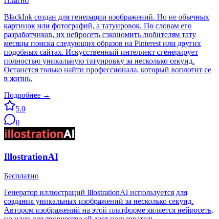
Платно
BlackInk создан для генерации изображений. Но не обычных
картинок или фотографий, а татуировок. По словам его
разработчиков, их нейросеть сэкономить любителям тату
месяцы поиска следующих образов на Pinterest или других
подобных сайтах. Искусственный интеллект сгенерирует
полностью уникальную татуировку за несколько секунд.
Останется только найти профессионала, который воплотит ее
в жизнь.
Подробнее →
5.0
0
IllostrationAI
Бесплатно
Генератор иллюстраций IllostrationAI используется для
создания уникальных изображений за несколько секунд.
Автором изображений на этой платформе является нейросеть,
но идеи для творчества ей дает пользователь.