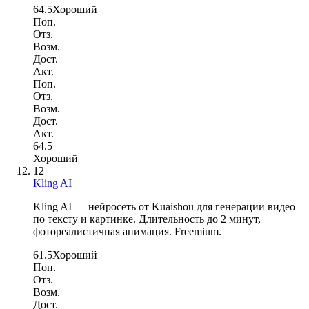
64.5
Хороший
Поп.
Отз.
Возм.
Дост.
Акт.
Поп.
Отз.
Возм.
Дост.
Акт.
64.5
Хороший
12
Kling AI
Kling AI — нейросеть от Kuaishou для генерации видео
по тексту и картинке. Длительность до 2 минут,
фотореалистичная анимация. Freemium.
61.5
Хороший
Поп.
Отз.
Возм.
Дост.