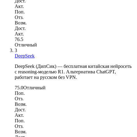
Дост.
Акт.
Поп.
Отз.
Возм.
Дост.
Акт.
76.5
Отличный
3
DeepSeek
DeepSeek (ДипСик) — бесплатная китайская нейросеть
с reasoning-моделью R1. Альтернатива ChatGPT,
работает на русском без VPN.
75.0
Отличный
Поп.
Отз.
Возм.
Дост.
Акт.
Поп.
Отз.
Возм.