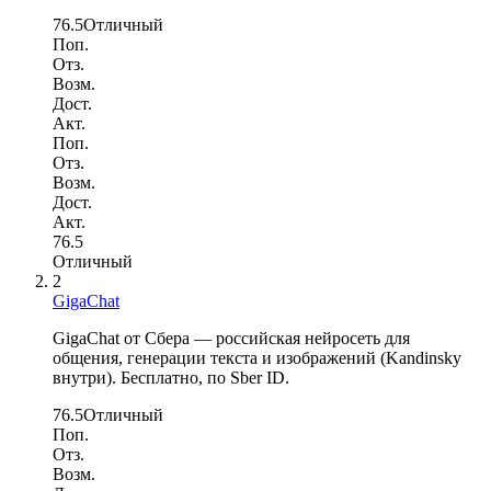
76.5
Отличный
Поп.
Отз.
Возм.
Дост.
Акт.
Поп.
Отз.
Возм.
Дост.
Акт.
76.5
Отличный
2
GigaChat
GigaChat от Сбера — российская нейросеть для
общения, генерации текста и изображений (Kandinsky
внутри). Бесплатно, по Sber ID.
76.5
Отличный
Поп.
Отз.
Возм.