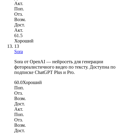
Акт.
Поп.
Отз.
Возм.
Дост.
Акт.
61.5
Хороший
13
Sora
Sora от OpenAI — нейросеть для генерации
фотореалистичного видео по тексту. Доступна по
подписке ChatGPT Plus и Pro.
60.0
Хороший
Поп.
Отз.
Возм.
Дост.
Акт.
Поп.
Отз.
Возм.
Дост.