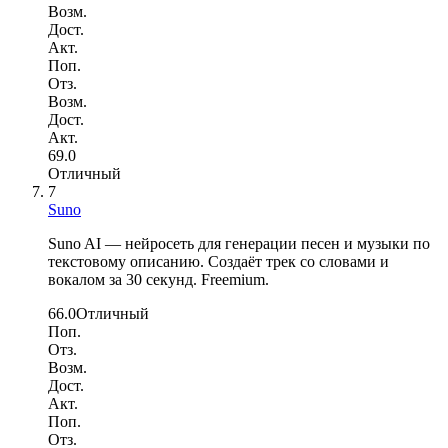
Возм.
Дост.
Акт.
Поп.
Отз.
Возм.
Дост.
Акт.
69.0
Отличный
7
Suno
Suno AI — нейросеть для генерации песен и музыки по
текстовому описанию. Создаёт трек со словами и
вокалом за 30 секунд. Freemium.
66.0
Отличный
Поп.
Отз.
Возм.
Дост.
Акт.
Поп.
Отз.