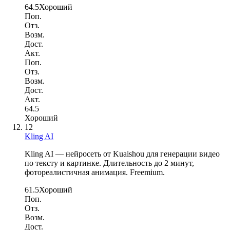
64.5
Хороший
Поп.
Отз.
Возм.
Дост.
Акт.
Поп.
Отз.
Возм.
Дост.
Акт.
64.5
Хороший
12
Kling AI
Kling AI — нейросеть от Kuaishou для генерации видео
по тексту и картинке. Длительность до 2 минут,
фотореалистичная анимация. Freemium.
61.5
Хороший
Поп.
Отз.
Возм.
Дост.