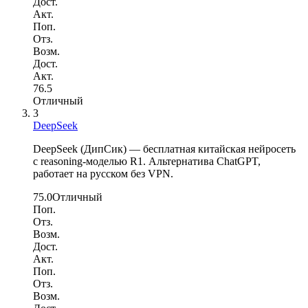
Дост.
Акт.
Поп.
Отз.
Возм.
Дост.
Акт.
76.5
Отличный
3
DeepSeek
DeepSeek (ДипСик) — бесплатная китайская нейросеть
с reasoning-моделью R1. Альтернатива ChatGPT,
работает на русском без VPN.
75.0
Отличный
Поп.
Отз.
Возм.
Дост.
Акт.
Поп.
Отз.
Возм.