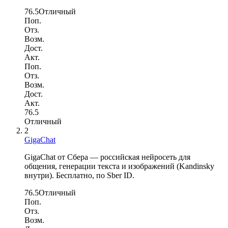
76.5
Отличный
Поп.
Отз.
Возм.
Дост.
Акт.
Поп.
Отз.
Возм.
Дост.
Акт.
76.5
Отличный
2
GigaChat
GigaChat от Сбера — российская нейросеть для
общения, генерации текста и изображений (Kandinsky
внутри). Бесплатно, по Sber ID.
76.5
Отличный
Поп.
Отз.
Возм.