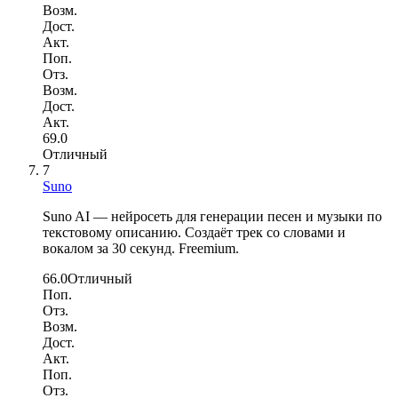
Возм.
Дост.
Акт.
Поп.
Отз.
Возм.
Дост.
Акт.
69.0
Отличный
7
Suno
Suno AI — нейросеть для генерации песен и музыки по
текстовому описанию. Создаёт трек со словами и
вокалом за 30 секунд. Freemium.
66.0
Отличный
Поп.
Отз.
Возм.
Дост.
Акт.
Поп.
Отз.