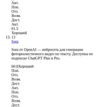
Акт.
Поп.
Отз.
Возм.
Дост.
Акт.
61.5
Хороший
13
Sora
Sora от OpenAI — нейросеть для генерации
фотореалистичного видео по тексту. Доступна по
подписке ChatGPT Plus и Pro.
60.0
Хороший
Поп.
Отз.
Возм.
Дост.
Акт.
Поп.
Отз.
Возм.
Дост.