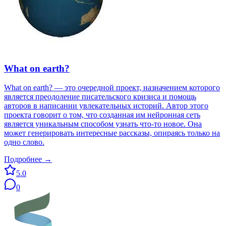
What on earth?
What on earth? — это очередной проект, назначением которого
является преодоление писательского кризиса и помощь
авторов в написании увлекательных историй. Автор этого
проекта говорит о том, что созданная им нейронная сеть
является уникальным способом узнать что-то новое. Она
может генерировать интересные рассказы, опираясь только на
одно слово.
Подробнее →
5.0
0