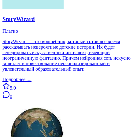
StoryWizard
Платно
StoryWizard — это волшебник, который готов все время
рассказывать невероятные детские истории. Их будет
генерировать искусственный интеллект, имеющий
неограниченную фантазию. Причем нейронная сеть искусно
вплетает в повествование персонализированный и
увлекательный образовательный опыт.
Подробнее →
5.0
0