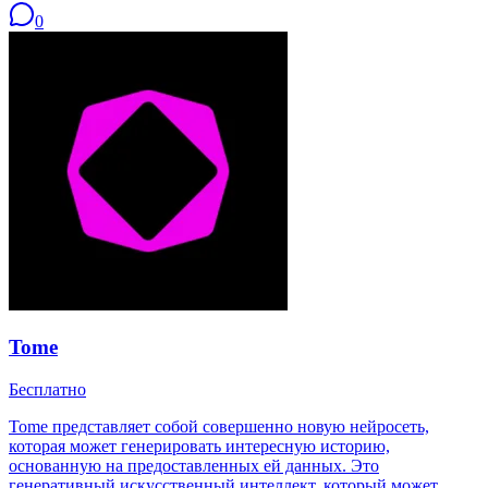
0
Tome
Бесплатно
Tome представляет собой совершенно новую нейросеть,
которая может генерировать интересную историю,
основанную на предоставленных ей данных. Это
генеративный искусственный интеллект, который может