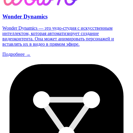
Wonder Dynamics
Wonder Dynamics — это чудо-студия с искусственным
интеллектом, которая автоматизирует создание
видеоконтента. Она может анимировать персонажей и
вставлять их в видео в прямом эфире.
Подробнее →