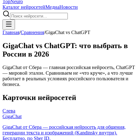
Top
Neuro
Каталог нейросетей
Медиа
Новости
Главная
/
Сравнения
/
GigaChat vs ChatGPT
GigaChat vs ChatGPT: что выбрать в
России в 2026
GigaChat от Сбера — главная российская нейросеть, ChatGPT
— мировой эталон. Сравниваем не «что круче», а что лучше
работает в реальных условиях российского пользователя и
бизнеса.
Карточки нейросетей
Слева
GigaChat
GigaChat от Сбера — российская нейросеть для общения,
генерации текста и изображений (Kandinsky внутри).
Бесплатно, по Sber ID.