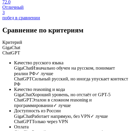
72.0
Отличный
3
побед в сравнении
Сравнение по критериям
Критерий
GigaChat
ChatGPT
Качество русского языка
GigaChat
Изначально обучен на русском, понимает
реалии РФ
✓ лучше
ChatGPT
Сильный русский, но иногда упускает контекст
РФ
Качество reasoning и кода
GigaChat
Хороший уровень, но отстаёт от GPT-5
ChatGPT
Эталон в сложном reasoning и
программировании
✓ лучше
Доступность из России
GigaChat
Работает напрямую, без VPN
✓ лучше
ChatGPT
Только через VPN
Оплата