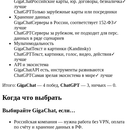
GigaChat
Российские карты, юр. договоры, безналичка
✓
лучше
ChatGPT
Только зарубежные карты или посредники
Хранение данных
GigaChat
Серверы в России, соответствует 152-ФЗ
✓
лучше
ChatGPT
Серверы за рубежом, не подходит для перс.
данных в ряде сценариев
Мультимодальность
GigaChat
Текст и картинки (Kandinsky)
ChatGPT
Текст, картинки, голос, видео, действия
✓
лучше
API и экосистема
GigaChat
API есть, инструменты развиваются
ChatGPT
Самая зрелая экосистема в мире
✓ лучше
Итого:
GigaChat
—
4
побед,
ChatGPT
—
3
, ничьих —
0
.
Когда что выбрать
Выбирайте GigaChat, если…
Российская компания — нужна работа без VPN, оплата
по счёту и хранение данных в РФ.