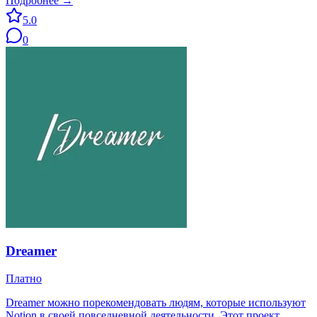
Подробнее →
5.0
0
Dreamer
Платно
Dreamer можно порекомендовать людям, которые используют
Notion в своей повседневной деятельности. Этот проект