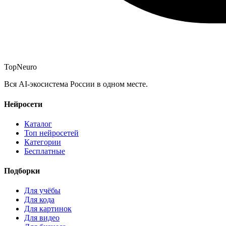
Top
Neuro
Вся AI-экосистема России в одном месте.
Нейросети
Каталог
Топ нейросетей
Категории
Бесплатные
Подборки
Для учёбы
Для кода
Для картинок
Для видео