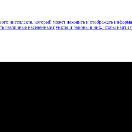
нного интеллекта, который может находить и отображать инфор
ать различные населенные пункты и районы в них, чтобы найти 