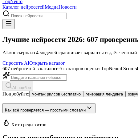
Top
Neuro
Каталог нейросетей
Медиа
Новости
Лучшие нейросети 2026: 607 проверенны
AI-консьерж из 4 моделей сравнивает варианты и даёт честный 
Спросить AI
Открыть каталог
607 нейросетей в каталоге
·
5 факторов оценки TopNeural Score
·
AI-подбор
Попробуйте:
монтаж рилсов бесплатно
генерация лендинга
озву
Как всё проверяется — простыми словами
Хит среди хитов
Самые востребованные нейросети