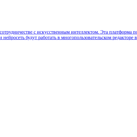
м сотрудничестве с искусственным интеллектом. Эта платформа п
 нейросеть будут работать в многопользовательском редакторе в