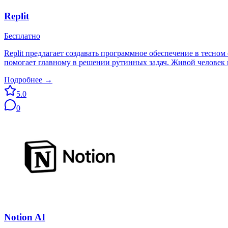
Replit
Бесплатно
Replit предлагает создавать программное обеспечение в тесно
помогает главному в решении рутинных задач. Живой человек и
Подробнее →
5.0
0
Notion AI