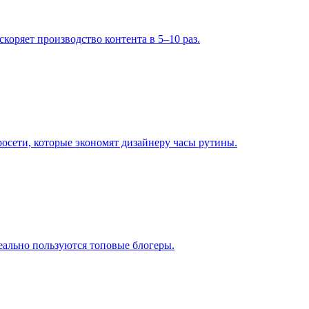
скоряет производство контента в 5–10 раз.
осети, которые экономят дизайнеру часы рутины.
еально пользуются топовые блогеры.