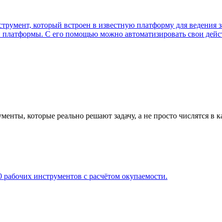
румент, который встроен в известную платформу для ведения за
й платформы. С его помощью можно автоматизировать свои дейст
нты, которые реально решают задачу, а не просто числятся в к
 рабочих инструментов с расчётом окупаемости.