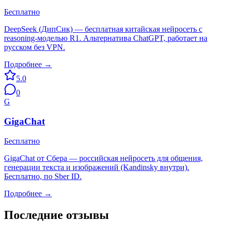
Бесплатно
DeepSeek (ДипСик) — бесплатная китайская нейросеть с
reasoning-моделью R1. Альтернатива ChatGPT, работает на
русском без VPN.
Подробнее →
5.0
0
G
GigaChat
Бесплатно
GigaChat от Сбера — российская нейросеть для общения,
генерации текста и изображений (Kandinsky внутри).
Бесплатно, по Sber ID.
Подробнее →
Последние отзывы