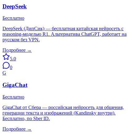
DeepSeek
Бесплатно
DeepSeek (ДипСик) — бесплатная китайская нейросеть с
reasoning-моделью R1. Альтернатива ChatGPT, работает на
русском без VPN.
Подробнее →
5.0
0
G
GigaChat
Бесплатно
GigaChat от Сбера — российская нейросеть для общения,
генерации текста и изображений (Kandinsky внутри).
Бесплатно, по Sber ID.
Подробнее →