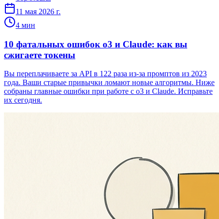
11 мая 2026 г.
4
мин
10 фатальных ошибок o3 и Claude: как вы
сжигаете токены
Вы переплачиваете за API в 122 раза из-за промптов из 2023
года. Ваши старые привычки ломают новые алгоритмы. Ниже
собраны главные ошибки при работе с o3 и Claude. Исправьте
их сегодня.