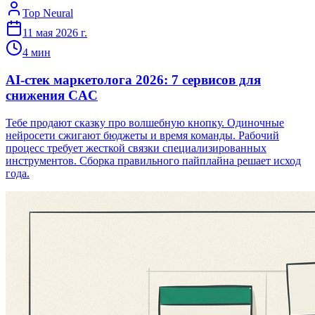
Top Neural
11 мая 2026 г.
4
мин
AI-стек маркетолога 2026: 7 сервисов для
снижения CAC
Тебе продают сказку про волшебную кнопку. Одиночные
нейросети сжигают бюджеты и время команды. Рабочий
процесс требует жесткой связки специализированных
инструментов. Сборка правильного пайплайна решает исход
года.