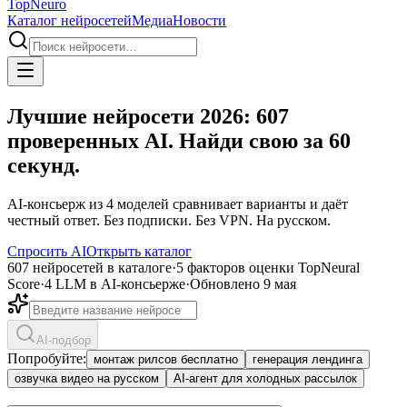
Top
Neuro
Каталог нейросетей
Медиа
Новости
Лучшие нейросети 2026: 607
проверенных AI. Найди свою за 60
секунд.
AI-консьерж из 4 моделей сравнивает варианты и даёт
честный ответ. Без подписки. Без VPN. На русском.
Спросить AI
Открыть каталог
607 нейросетей в каталоге
·
5 факторов оценки TopNeural
Score
·
4 LLM в AI-консьерже
·
Обновлено 9 мая
AI-подбор
Попробуйте:
монтаж рилсов бесплатно
генерация лендинга
озвучка видео на русском
AI-агент для холодных рассылок