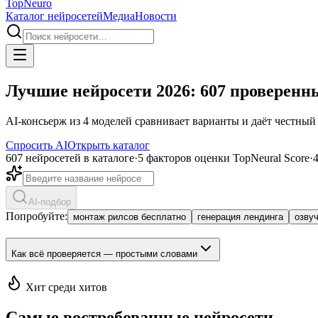
Top
Neuro
Каталог нейросетей
Медиа
Новости
Лучшие нейросети 2026: 607 проверенны
AI-консьерж из 4 моделей сравнивает варианты и даёт честный 
Спросить AI
Открыть каталог
607 нейросетей в каталоге
·
5 факторов оценки TopNeural Score
·
AI-подбор
Попробуйте:
монтаж рилсов бесплатно
генерация лендинга
озву
Как всё проверяется — простыми словами
Хит среди хитов
Самые востребованные нейросети