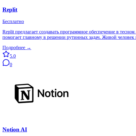
Replit
Бесплатно
Replit предлагает создавать программное обеспечение в тесно
помогает главному в решении рутинных задач. Живой человек и
Подробнее →
5.0
0
Notion AI