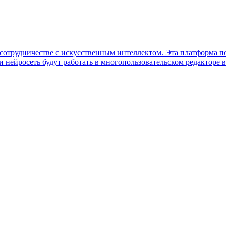
м сотрудничестве с искусственным интеллектом. Эта платформа п
 нейросеть будут работать в многопользовательском редакторе в