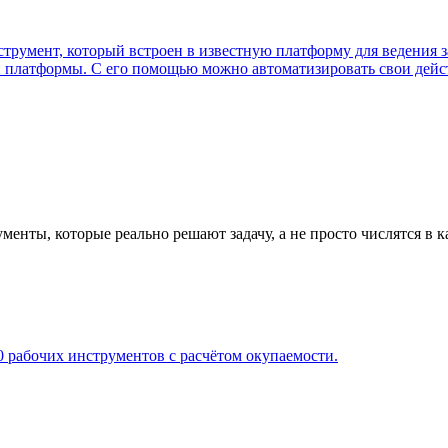
румент, который встроен в известную платформу для ведения за
й платформы. С его помощью можно автоматизировать свои дейст
нты, которые реально решают задачу, а не просто числятся в к
 рабочих инструментов с расчётом окупаемости.