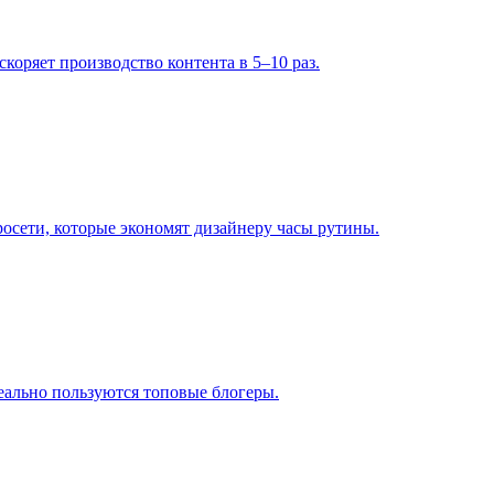
скоряет производство контента в 5–10 раз.
осети, которые экономят дизайнеру часы рутины.
еально пользуются топовые блогеры.