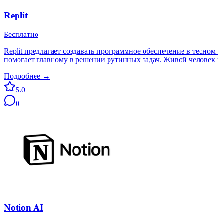
Replit
Бесплатно
Replit предлагает создавать программное обеспечение в тесно
помогает главному в решении рутинных задач. Живой человек и
Подробнее →
5.0
0
Notion AI