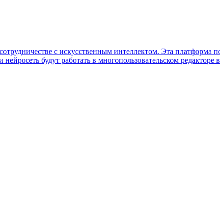
м сотрудничестве с искусственным интеллектом. Эта платформа п
 нейросеть будут работать в многопользовательском редакторе в