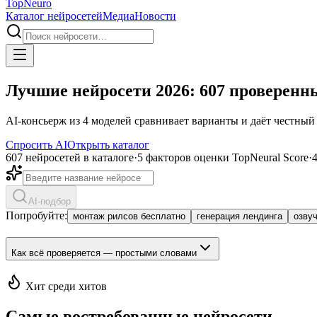
Top
Neuro
Каталог нейросетей
Медиа
Новости
Лучшие нейросети 2026: 607 проверенны
AI-консьерж из 4 моделей сравнивает варианты и даёт честный 
Спросить AI
Открыть каталог
607 нейросетей в каталоге
·
5 факторов оценки TopNeural Score
·
AI-подбор
Попробуйте:
монтаж рилсов бесплатно
генерация лендинга
озву
Как всё проверяется — простыми словами
Хит среди хитов
Самые востребованные нейросети