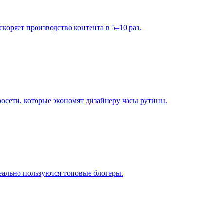
скоряет производство контента в 5–10 раз.
осети, которые экономят дизайнеру часы рутины.
еально пользуются топовые блогеры.