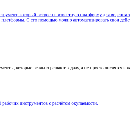
румент, который встроен в известную платформу для ведения за
й платформы. С его помощью можно автоматизировать свои дейст
нты, которые реально решают задачу, а не просто числятся в к
 рабочих инструментов с расчётом окупаемости.