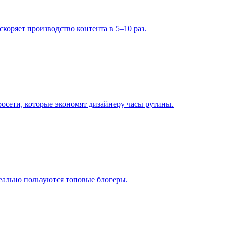
скоряет производство контента в 5–10 раз.
осети, которые экономят дизайнеру часы рутины.
еально пользуются топовые блогеры.