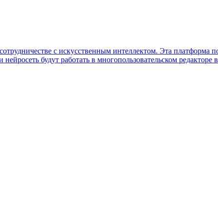
м сотрудничестве с искусственным интеллектом. Эта платформа п
 нейросеть будут работать в многопользовательском редакторе в