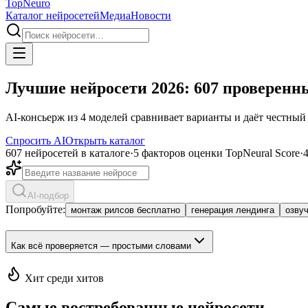
Top
Neuro
Каталог нейросетей
Медиа
Новости
Лучшие нейросети 2026: 607 проверенны
AI-консьерж из 4 моделей сравнивает варианты и даёт честный 
Спросить AI
Открыть каталог
607 нейросетей в каталоге
·
5 факторов оценки TopNeural Score
·
AI-подбор
Попробуйте:
монтаж рилсов бесплатно
генерация лендинга
озву
Как всё проверяется — простыми словами
Хит среди хитов
Самые востребованные нейросети