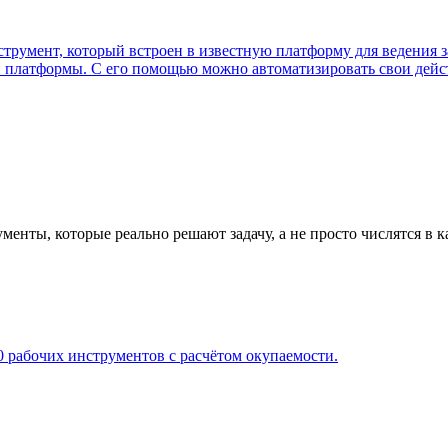
румент, который встроен в известную платформу для ведения за
й платформы. С его помощью можно автоматизировать свои дейст
нты, которые реально решают задачу, а не просто числятся в к
 рабочих инструментов с расчётом окупаемости.