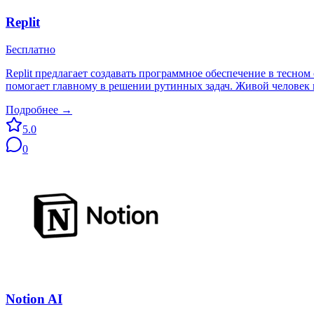
Replit
Бесплатно
Replit предлагает создавать программное обеспечение в тесно
помогает главному в решении рутинных задач. Живой человек и
Подробнее →
5.0
0
Notion AI